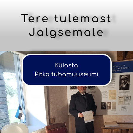
Skip
to
Tere tulemast
content
Jalgsemale
Külasta
Pitka tubamuuseumi