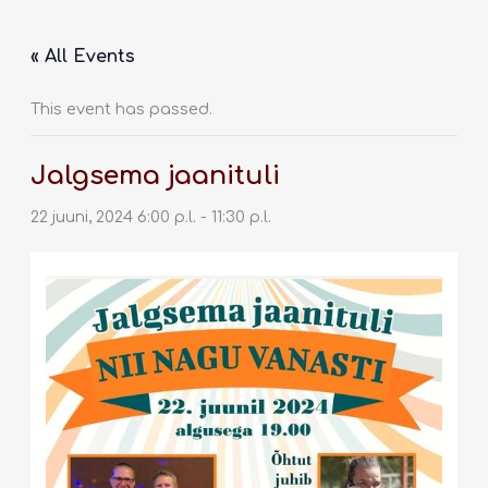
Skip
to
« All Events
content
This event has passed.
Jalgsema jaanituli
22 juuni, 2024 6:00 p.l.
-
11:30 p.l.