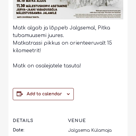
Matk algab ja lõppeb Jalgsemal, Pitka
tubamuusemi juures.
Matkatrassi pikkus on orienteeruvalt 15
kilomeetrit!
Matk on osalejatele tasuta!
Add to calendar
DETAILS
VENUE
Date:
Jalgsema Külamaja