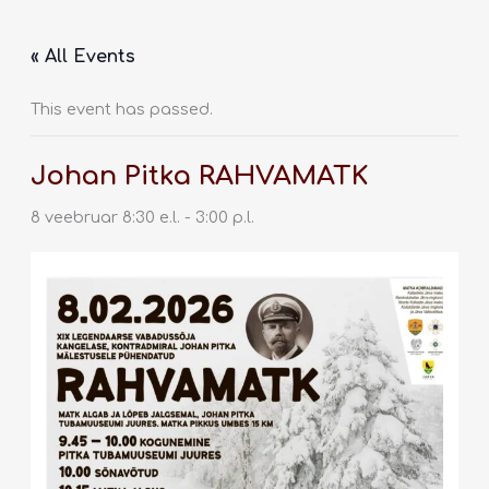
Skip
to
« All Events
content
This event has passed.
Johan Pitka RAHVAMATK
8 veebruar 8:30 e.l.
-
3:00 p.l.